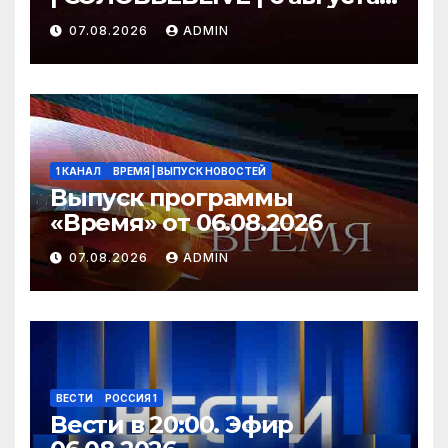
2026 года
07.08.2026
ADMIN
1 КАНАЛ
ВРЕМЯ | ВЫПУСК НОВОСТЕЙ
Выпуск программы
«Время» от 06.08.2026
07.08.2026
ADMIN
ВЕСТИ
РОССИЯ 1
Вести в 20:00. Эфир