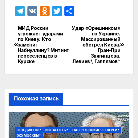
T
V
O
T
О
el
K
d
w
т
e
n
itt
п
МИД России
Удар «Орешником»
Навигация
угрожает ударами
по Украине.
gr
o
er
р
по Киеву. Кто
Массированный
по
заменит
обстрел Киева.
a
kl
а
Набиуллину? Митинг
Гран-При
записям
переселенцев в
Звягинцева.
m
a
в
Курске
Левиев*, Галлямов*
s
и
s
т
ni
ь
ki
Похожая запись
ВЕНЕДИКТОВ*
ИНОАГЕНТЫ*
ПАСТУХОВСКИЕ ЧЕТВЕРГИ*
ЭХО МОСКВЫ*