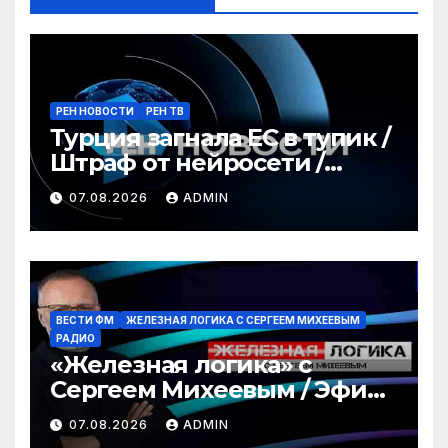
РЕН НОВОСТИ
РЕН ТВ
Турция загнала ЕС в тупик /
Штраф от нейросети /
Война за пляжи / РЕН
07.08.2026
ADMIN
Новости 12:30, 07.08.2026
ВЕСТИ ФМ
ЖЕЛЕЗНАЯ ЛОГИКА С СЕРГЕЕМ МИХЕЕВЫМ
РАДИО
«Железная логика» с
Сергеем Михеевым / Эфир
07.08.2026
07.08.2026
ADMIN