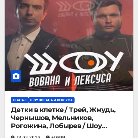
1 КАНАЛ
ШОУ ВОВАНА И ЛЕКСУСА
Детки в клетке / Трей, Жмудь,
Чернышов, Мельников,
Рогожина, Лобырев / Шоу
Вована и Лексуса
18.03.2026
ADMIN