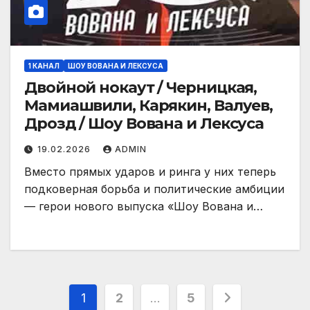
1 КАНАЛ
ШОУ ВОВАНА И ЛЕКСУСА
Двойной нокаут / Черницкая,
Мамиашвили, Карякин, Валуев,
Дрозд / Шоу Вована и Лексуса
19.02.2026
ADMIN
Вместо прямых ударов и ринга у них теперь
подковерная борьба и политические амбиции
— герои нового выпуска «Шоу Вована и…
Пагинация
1
2
…
5