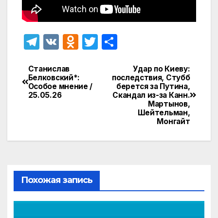
T
V
O
T
О
el
K
d
w
т
e
n
itt
п
Станислав
Удар по Киеву:
Навигация
Белковский*:
последствия, Стубб
gr
o
er
р
Особое мнение /
берется за Путина,
по
25.05.26 ‪
Скандал из-за Канн.
a
kl
а
Мартынов,
записям
Шейтельман,
m
a
в
Монгайт
s
и
s
т
ni
ь
ki
Похожая запись