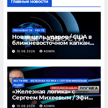
Главные новости
РЕН НОВОСТИ
РЕН ТВ
Новая цель ударов / США в
ближневосточном капкане
/ Революция для геймеров
10.08.2026
ADMIN
/ РЕН Новости 12:30 10.08
ВЕСТИ ФМ
ЖЕЛЕЗНАЯ ЛОГИКА С СЕРГЕЕМ МИХЕЕВЫМ
РАДИО
«Железная логика» с
Сергеем Михеевым / Эфир
10.08.2026
10.08.2026
ADMIN