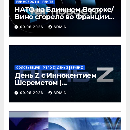
РЕН НОВОСТИ
РЕН ТВ
НАТО на Ближнем Востоке/
Вино сгорело во Франции /
Ядовитые пауки в РФ/ РЕН
09.08.2026
ADMIN
Новости 12:30, 09.08.2026
СОЛОВЬЁВLIVE
УТРО Z | ДЕНЬ Z | ВЕЧЕР Z
День Z с Иннокентием
Шереметом |
СОЛОВЬЁВLIVE | 9 августа
09.08.2026
ADMIN
2026 года