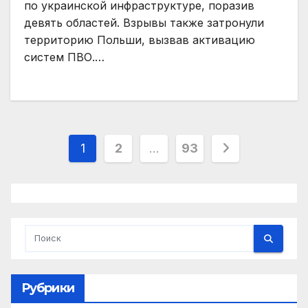
по украинской инфраструктуре, поразив
девять областей. Взрывы также затронули
территорию Польши, вызвав активацию
систем ПВО.…
Пагинация
1
2
…
93
записей
Рубрики