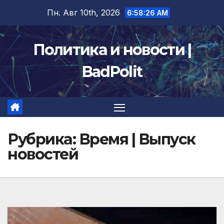
Перейти
Пн. Авг 10th, 2026
6:58:28 AM
к
содержимому
Политика и новости |
BadPolit
Рубрика:
Время | Выпуск
новостей