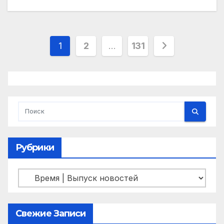
Пагинация
1
2
…
131
записей
Рубрики
Рубрики
Свежие Записи