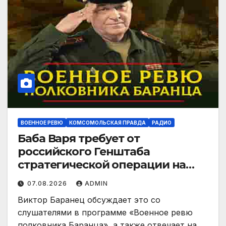
ВОЕННОЕ РЕВЮ
КОМСОМОЛЬСКАЯ ПРАВДА
РАДИО
Баба Варя требует от
российского Генштаба
стратегической операции на
Украине. Как быть? | 07.08.2026
07.08.2026
ADMIN
Виктор Баранец обсуждает это со
слушателями в программе «Военное ревю
полковника Баранца», а также отвечает на