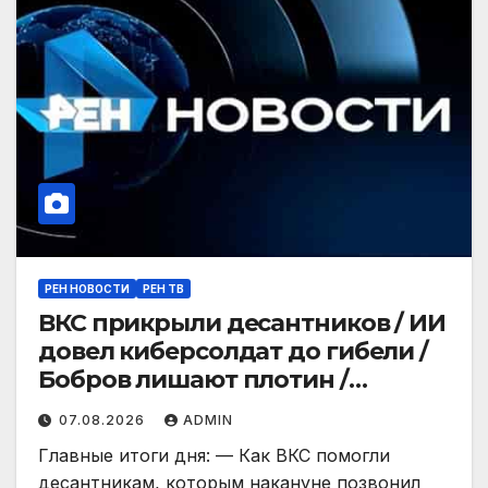
РЕН НОВОСТИ
РЕН ТВ
ВКС прикрыли десантников / ИИ
довел киберсолдат до гибели /
Бобров лишают плотин /
ГЛАВНОЕ ЗА ДЕНЬ
07.08.2026
ADMIN
Главные итоги дня: — Как ВКС помогли
десантникам, которым накануне позвонил