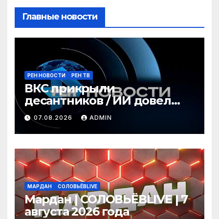
Главные новости
РЕН НОВОСТИ
РЕН ТВ
ВКС прикрыли
десантников / ИИ довел
киберсолдат до гибели /
07.08.2026
ADMIN
Бобров лишают плотин /
ГЛАВНОЕ ЗА ДЕНЬ
МАРДАН
СОЛОВЬЁВLIVE
Мардан | СОЛОВЬЁВLIVE | 7
августа 2026 года