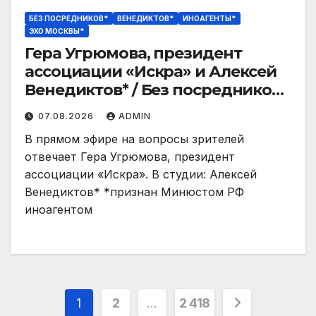
БЕЗ ПОСРЕДНИКОВ*
ВЕНЕДИКТОВ*
ИНОАГЕНТЫ*
ЭХО МОСКВЫ*
Гера Угрюмова, президент
ассоциации «Искра» и Алексей
Венедиктов* / Без посредников
// 07.08.26
07.08.2026
ADMIN
В прямом эфире на вопросы зрителей
отвечает Гера Угрюмова, президент
ассоциации «Искра». В студии: Алексей
Венедиктов* *признан Минюстом РФ
иноагентом
Пагинация
1
2
…
2 418