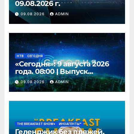
09.08.2026 г.
09.08.2026
ADMIN
НТВ
СЕГОДНЯ
«Сегодня»: 9 августа 2026
года. 08:00 | Выпуск
новостей | Новости НТВ
09.08.2026
ADMIN
THE BREAKFAST SHOW*
ИНОАГЕНТЫ*
Геленджик без пляжей,