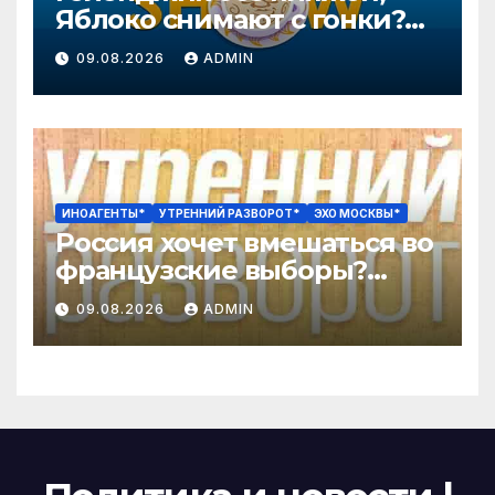
Яблоко снимают с гонки?
Колобку грозят расправой.
09.08.2026
ADMIN
Давлетгильдеев, Рогов
ИНОАГЕНТЫ*
УТРЕННИЙ РАЗВОРОТ*
ЭХО МОСКВЫ*
Россия хочет вмешаться во
французские выборы?
Эпичный провал «Колобка»
09.08.2026
ADMIN
/ Катаев*, Бородина