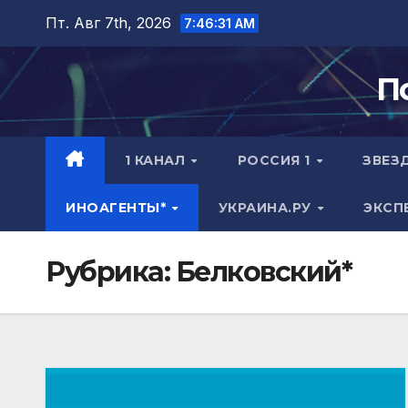
Перейти
Пт. Авг 7th, 2026
7:46:32 AM
к
содержимому
П
1 КАНАЛ
РОССИЯ 1
ЗВЕЗ
ИНОАГЕНТЫ*
УКРАИНА.РУ
ЭКСП
Рубрика:
Белковский*