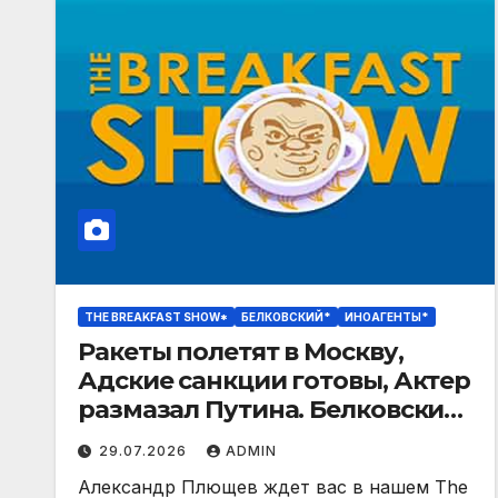
THE BREAKFAST SHOW*
БЕЛКОВСКИЙ*
ИНОАГЕНТЫ*
Ракеты полетят в Москву,
Адские санкции готовы, Актер
размазал Путина. Белковский,
Филиппенко
29.07.2026
ADMIN
Александр Плющев ждет вас в нашем The