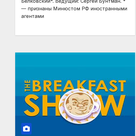
Белковский*‬. Ведущий: Сергей Бунтман. *
— признаны Минюстом РФ иностранными
агентами