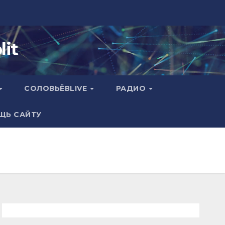
it
СОЛОВЬЁВLIVE
РАДИО
ЩЬ САЙТУ