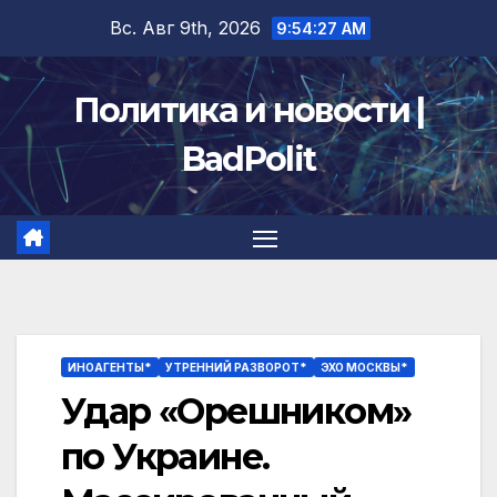
Перейти
Вс. Авг 9th, 2026
9:54:28 AM
к
содержимому
Политика и новости |
BadPolit
ИНОАГЕНТЫ*
УТРЕННИЙ РАЗВОРОТ*
ЭХО МОСКВЫ*
Удар «Орешником»
по Украине.