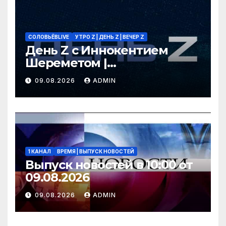
СОЛОВЬЁВLIVE
УТРО Z | ДЕНЬ Z | ВЕЧЕР Z
День Z с Иннокентием
Шереметом |
СОЛОВЬЁВLIVE | 9 августа
09.08.2026
ADMIN
2026 года
1 КАНАЛ
ВРЕМЯ | ВЫПУСК НОВОСТЕЙ
Выпуск новостей в 10:00 от
09.08.2026
09.08.2026
ADMIN