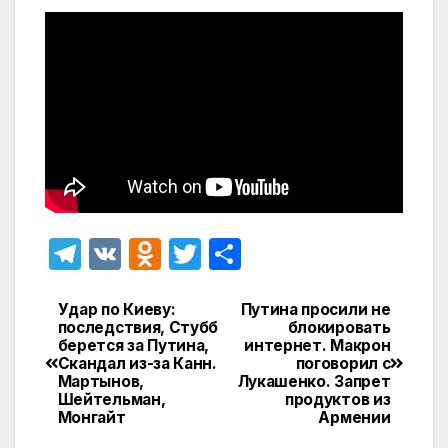
T
V
O
T
О
el
K
d
w
т
e
n
itt
п
Удар по Киеву:
Путина просили не
Навигация
последствия, Стубб
блокировать
gr
o
er
р
берется за Путина,
интернет. Макрон
по
Скандал из-за Канн.
поговорил с
a
kl
а
Мартынов,
Лукашенко. Запрет
записям
Шейтельман,
продуктов из
m
a
в
Монгайт
Армении
s
и