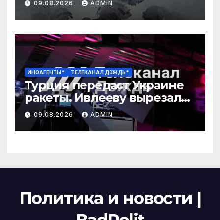
09.08.2026
ADMIN
ИНОАГЕНТЫ*
ТЕЛЕКАНАЛ ДОЖДЬ*
Турция передаст Украине
ракеты. Ивлееву вырезали
из фильма. Китайские
09.08.2026
ADMIN
машины ломаются из-за
бензина
Политика и новости |
BadPolit