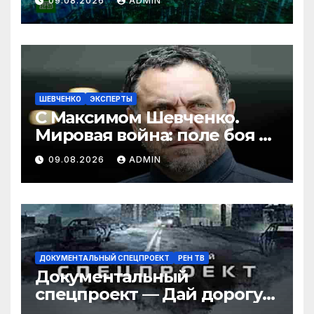
09.08.2026
ADMIN
ШЕВЧЕНКО
ЭКСПЕРТЫ
С Максимом Шевченко.
Мировая война: поле боя и
перспективы мира. 09.08.26
09.08.2026
ADMIN
ДОКУМЕНТАЛЬНЫЙ СПЕЦПРОЕКТ
РЕН ТВ
Документальный
спецпроект — Дай дорогу
дураку (09.08.2026)