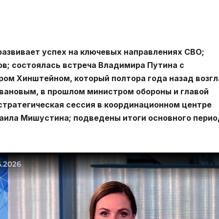
развивает успех на ключевых направлениях СВО;
ов; состоялась встреча Владимира Путина с
ром Хинштейном, который полтора года назад возг
Ивановым, в прошлом министром обороны и главой
стратегическая сессия в координационном центре
аила Мишустина; подведены итоги основного перио