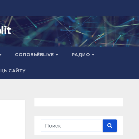
it
СОЛОВЬЁВLIVE
РАДИО
ЩЬ САЙТУ