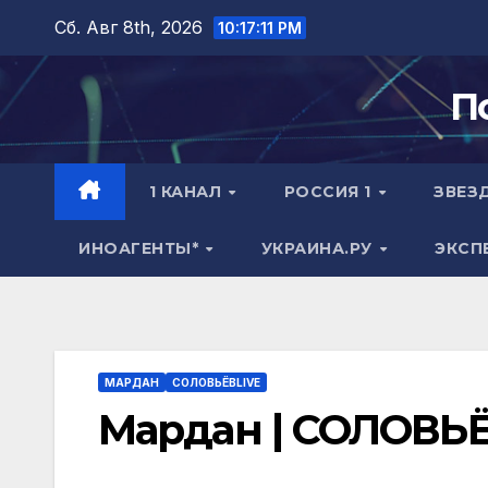
Перейти
Сб. Авг 8th, 2026
10:17:12 PM
к
содержимому
П
1 КАНАЛ
РОССИЯ 1
ЗВЕЗ
ИНОАГЕНТЫ*
УКРАИНА.РУ
ЭКСП
МАРДАН
СОЛОВЬЁВLIVE
Мардан | СОЛОВЬЁВ