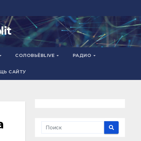
it
СОЛОВЬЁВLIVE
РАДИО
ЩЬ САЙТУ
а