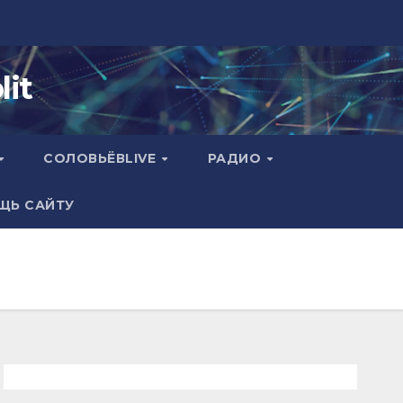
it
СОЛОВЬЁВLIVE
РАДИО
ЩЬ САЙТУ