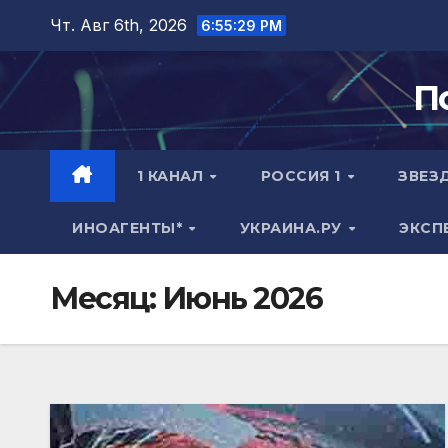
Перейти
Чт. Авг 6th, 2026
6:55:30 PM
к
содержимому
П
1 КАНАЛ
РОССИЯ 1
ЗВЕЗ
ИНОАГЕНТЫ*
УКРАИНА.РУ
ЭКСП
Месяц:
Июнь 2026