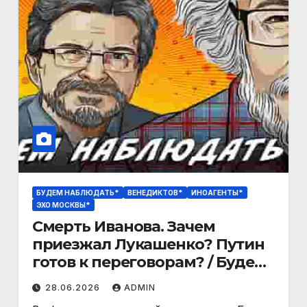
БУДЕМ НАБЛЮДАТЬ*
ВЕНЕДИКТОВ*
ИНОАГЕНТЫ*
ЭХО МОСКВЫ*
Смерть Иванова. Зачем
приезжал Лукашенко? Путин
готов к переговорам? / Будем
Наблюдать / 27.06.26
28.06.2026
ADMIN