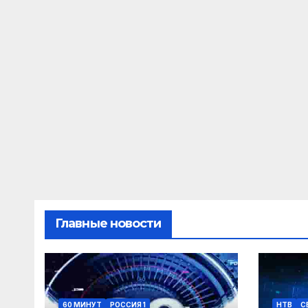
Главные новости
60 МИНУТ
РОССИЯ 1
НТВ
С