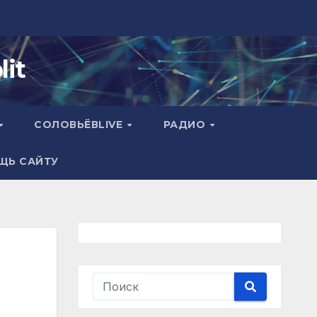
it
СОЛОВЬЁВLIVE
РАДИО
ЩЬ САЙТУ