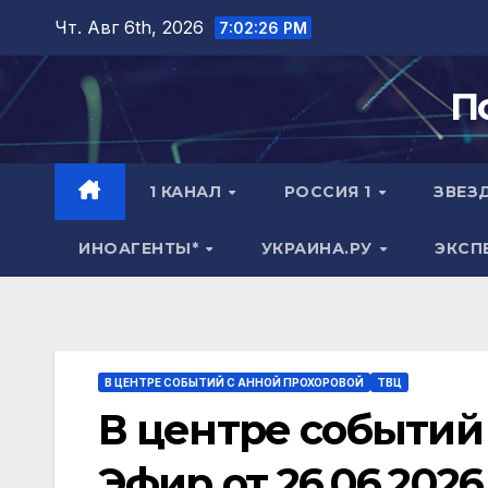
Перейти
Чт. Авг 6th, 2026
7:02:27 PM
к
содержимому
П
1 КАНАЛ
РОССИЯ 1
ЗВЕЗ
ИНОАГЕНТЫ*
УКРАИНА.РУ
ЭКСП
В ЦЕНТРЕ СОБЫТИЙ С АННОЙ ПРОХОРОВОЙ
ТВЦ
В центре событий
Эфир от 26.06.2026