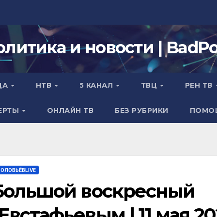
олитика и новости | BadPol
ДА
НТВ
5 КАНАЛ
ТВЦ
РЕН ТВ
ЕРТЫ
ОНЛАЙН ТВ
БЕЗ РУБРИКИ
ПОМО
ОЛОВЬЁВLIVE
 Большой воскресный
встафьевым | 11 мая 20