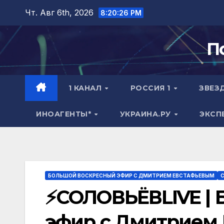
Перейти
Чт. Авг 6th, 2026
8:20:27 PM
к
содержимому
П
1 КАНАЛ
РОССИЯ 1
ЗВЕЗ
ИНОАГЕНТЫ*
УКРАИНА.РУ
ЭКСП
БОЛЬШОЙ ВОСКРЕСНЫЙ ЭФИР С ДМИТРИЕМ ЕВСТАФЬЕВЫМ
С
⚡️СОЛОВЬЁВLIVE |
эфир с Дмитрием Е