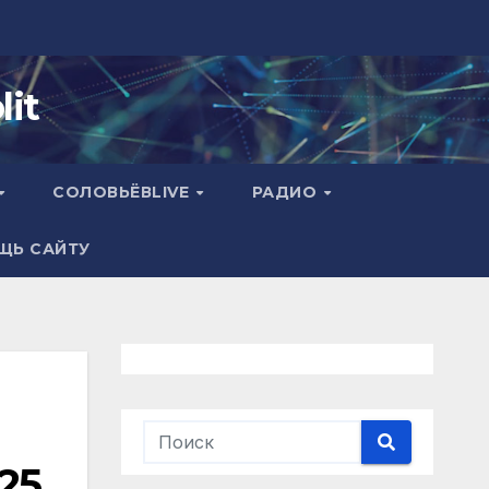
it
СОЛОВЬЁВLIVE
РАДИО
ЩЬ САЙТУ
25