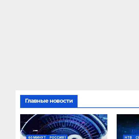
Главные новости
60 МИНУТ
РОССИЯ 1
НТВ
С