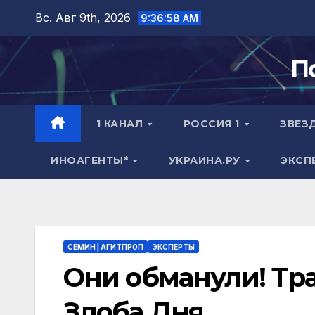
Перейти
Вс. Авг 9th, 2026
9:36:59 AM
к
содержимому
П
1 КАНАЛ
РОССИЯ 1
ЗВЕЗ
ИНОАГЕНТЫ*
УКРАИНА.РУ
ЭКСП
СЁМИН | АГИТПРОП
ЭКСПЕРТЫ
Они обманули! Тра
Злоба Дня