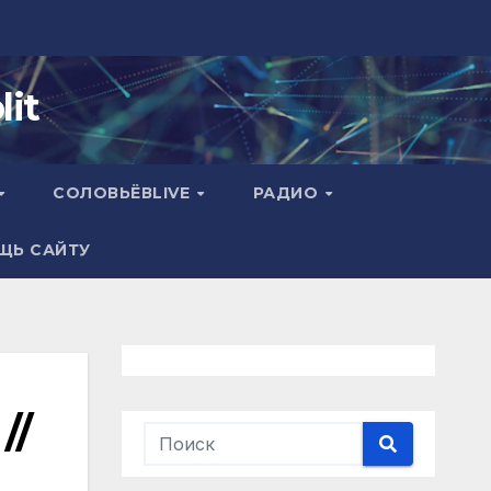
it
СОЛОВЬЁВLIVE
РАДИО
ЩЬ САЙТУ
//