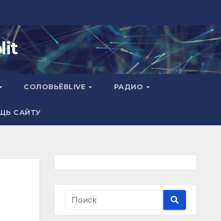
it
СОЛОВЬЁВLIVE
РАДИО
ЩЬ САЙТУ