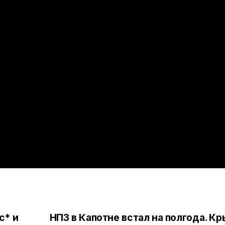
с* и
НПЗ в Капотне встал на полгода. К