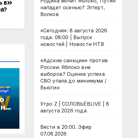
Родина мочит Яблоко, Путин
ь в
нападет осенью? Эггерт,
ия?
Волков
«Сегодня»: 8 августа 2026
года. 08:00 | Выпуск
новостей | Новости НТВ
«Адские санкции» против
России. Яблоко вне
выборов? Оценка успеха
СВО упала до минимума /
Вьюгин
НТЫ*
о
Утро Z | СОЛОВЬЁВLIVE | 8
ина
августа 2026 года
Вести в 20:00. Эфир
,
07.08.2026