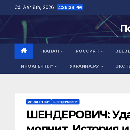
Перейти
Сб. Авг 8th, 2026
4:36:35 PM
к
содержимому
П
1 КАНАЛ
РОССИЯ 1
ЗВЕЗ
ИНОАГЕНТЫ*
УКРАИНА.РУ
ЭКСП
ИНОАГЕНТЫ*
ШЕНДЕРОВИЧ*
ШЕНДЕРОВИЧ: Уда
молчит. История и