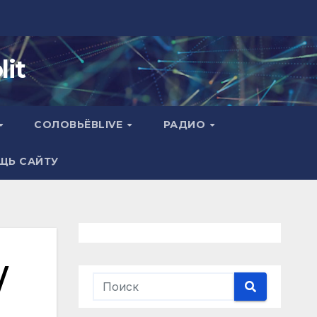
it
СОЛОВЬЁВLIVE
РАДИО
ЩЬ САЙТУ
/