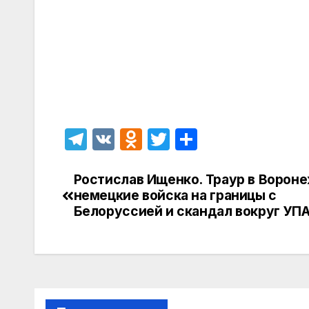
T
V
O
T
О
el
K
d
w
т
e
n
itt
п
Ростислав Ищенко. Траур в Вороне
Навигация
немецкие войска на границы с
gr
o
er
р
по
Белоруссией и скандал вокруг УП
a
kl
а
записям
m
a
в
s
и
s
т