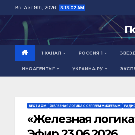
Перейти
Вс. Авг 9th, 2026
8:18:03 AM
к
содержимому
П
1 КАНАЛ
РОССИЯ 1
ЗВЕЗ
ИНОАГЕНТЫ*
УКРАИНА.РУ
ЭКСП
ВЕСТИ ФМ
ЖЕЛЕЗНАЯ ЛОГИКА С СЕРГЕЕМ МИХЕЕВЫМ
РАДИ
«Железная логика
Эфир 23.06.2026