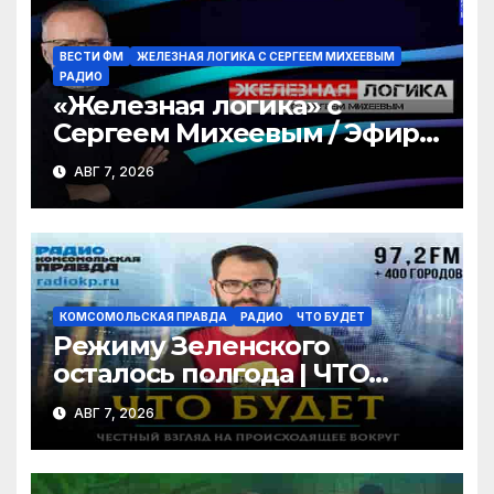
ВЕСТИ ФМ
ЖЕЛЕЗНАЯ ЛОГИКА С СЕРГЕЕМ МИХЕЕВЫМ
РАДИО
«Железная логика» с
Сергеем Михеевым / Эфир
07.08.2026
АВГ 7, 2026
КОМСОМОЛЬСКАЯ ПРАВДА
РАДИО
ЧТО БУДЕТ
Режиму Зеленского
осталось полгода | ЧТО
БУДЕТ | 07.08.2026
АВГ 7, 2026