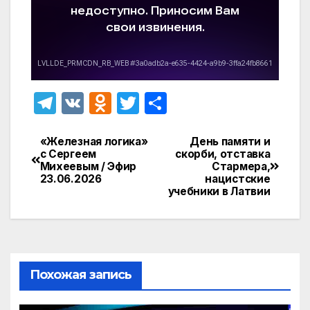
T
V
O
T
О
el
K
d
w
т
e
n
itt
п
«Железная логика»
День памяти и
Навигация
с Сергеем
скорби, отставка
gr
o
er
р
Михеевым / Эфир
Стармера,
по
23.06.2026
нацистские
a
kl
а
учебники в Латвии
записям
m
a
в
s
и
s
т
ni
ь
Похожая запись
ki