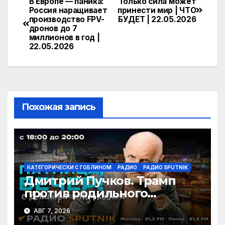
e
n
itt
п
В Европе — паника:
Только сила может
Навигация
Россия наращивает
принести мир | ЧТО
gr
o
er
р
производство FPV-
БУДЕТ | 22.05.2026
по
дронов до 7
a
kl
а
миллионов в год |
записям
22.05.2026
m
a
в
s
и
s
т
ni
ь
Похожая запись
ki
КАТЕГОРИЧЕСКИ С ГОБЛИНОМ
РАДИО
РАДИО SPUTNIK
Дмитрий Пучков. Трамп
против родильного
туризма, безработица из-за
АВГ 7, 2026
ИИ