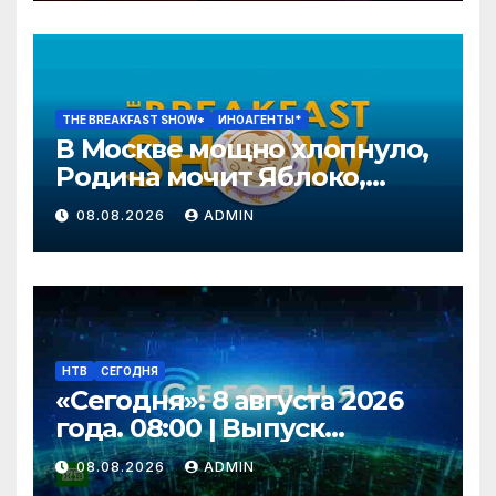
THE BREAKFAST SHOW*
ИНОАГЕНТЫ*
В Москве мощно хлопнуло,
Родина мочит Яблоко,
Путин нападет осенью?
08.08.2026
ADMIN
Эггерт, Волков
НТВ
СЕГОДНЯ
«Сегодня»: 8 августа 2026
года. 08:00 | Выпуск
новостей | Новости НТВ
08.08.2026
ADMIN