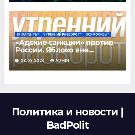
ИНОАГЕНТЫ*
УТРЕННИЙ РАЗВОРОТ*
ЭХО МОСКВЫ*
«Адские санкции» против
России. Яблоко вне
выборов? Оценка успеха
08.08.2026
ADMIN
СВО упала до минимума /
Вьюгин
Политика и новости |
BadPolit