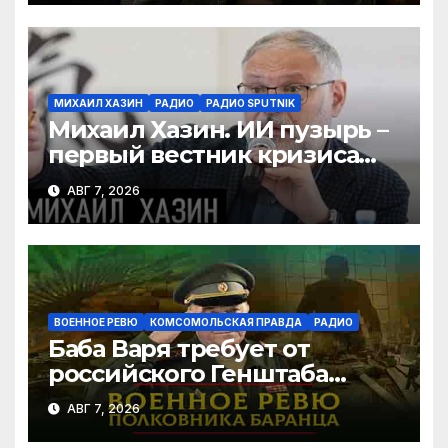
МИХАИЛ ХАЗИН
РАДИО
РАДИО SPUTNIK
Михаил Хазин. ИИ пузырь –
первый вестник кризиса
или миф?
АВГ 7, 2026
ВОЕННОЕ РЕВЮ
КОМСОМОЛЬСКАЯ ПРАВДА
РАДИО
Баба Варя требует от
российского Генштаба
стратегической операции
АВГ 7, 2026
на Украине. Как быть? |