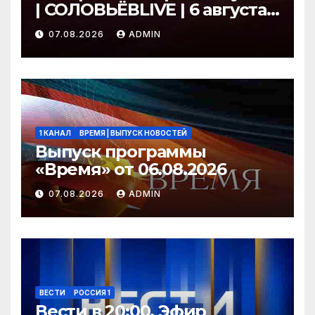
| СОЛОВЬЁВLIVE | 6 августа
2026 года
07.08.2026
ADMIN
1 КАНАЛ
ВРЕМЯ | ВЫПУСК НОВОСТЕЙ
Выпуск программы
«Время» от 06.08.2026
07.08.2026
ADMIN
ВЕСТИ
РОССИЯ 1
Вести в 20:00. Эфир