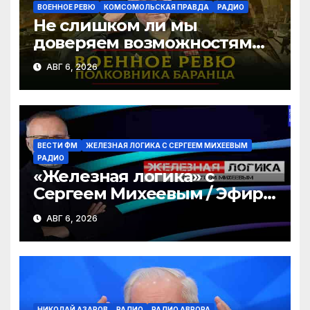
ВОЕННОЕ РЕВЮ
КОМСОМОЛЬСКАЯ ПРАВДА
РАДИО
Не слишком ли мы
доверяем возможностям
США в урегулировании
АВГ 6, 2026
конфликта с Украиной? |
06.08.2026
ВЕСТИ ФМ
ЖЕЛЕЗНАЯ ЛОГИКА С СЕРГЕЕМ МИХЕЕВЫМ
РАДИО
«Железная логика» с
Сергеем Михеевым / Эфир
06.08.2026
АВГ 6, 2026
НИКОЛАЙ АЗАРОВ
РАДИО
РАДИО АВРОРА