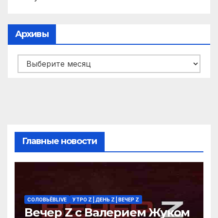
Архивы
Архивы
Главные новости
СОЛОВЬЁВLIVE
УТРО Z | ДЕНЬ Z | ВЕЧЕР Z
Вечер Z с Валерием Жуком