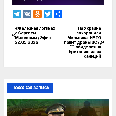
T
V
O
T
О
el
K
d
w
т
e
n
itt
п
«Железная логика»
На Украине
Навигация
с Сергеем
захоронили
gr
o
er
р
Михеевым / Эфир
Мельника, НАТО
по
22.05.2026
ловит дроны ВСУ,
a
kl
а
ЕС обиделся на
записям
Британию из-за
m
a
в
санкций
s
и
s
т
ni
ь
ki
Похожая запись