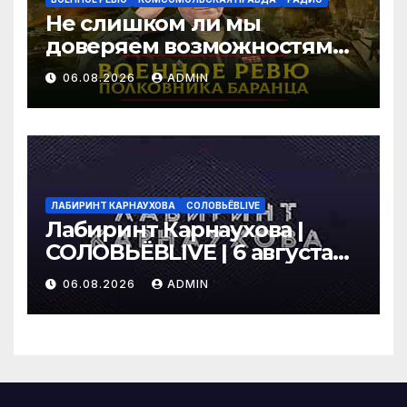
Не слишком ли мы
доверяем возможностям
США в урегулировании
06.08.2026
ADMIN
конфликта с Украиной? |
06.08.2026
ЛАБИРИНТ КАРНАУХОВА
СОЛОВЬЁВLIVE
Лабиринт Карнаухова |
СОЛОВЬЁВLIVE | 6 августа
2026 года
06.08.2026
ADMIN