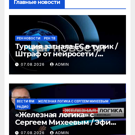
Главные новости
РЕН НОВОСТИ
РЕН ТВ
Турция загнала ЕС в тупик /
Штраф от нейросети /
Война за пляжи / РЕН
07.08.2026
ADMIN
Новости 12:30, 07.08.2026
ВЕСТИ ФМ
ЖЕЛЕЗНАЯ ЛОГИКА С СЕРГЕЕМ МИХЕЕВЫМ
РАДИО
«Железная логика» с
Сергеем Михеевым / Эфир
07.08.2026
07.08.2026
ADMIN