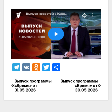
T
V
O
T
О
el
K
d
w
т
e
n
itt
п
Выпуск программы
Выпуск программы
Навигация
«Время» от
«Время» от
gr
o
er
р
31.05.2026
30.05.2026
по
a
kl
а
записям
m
a
в