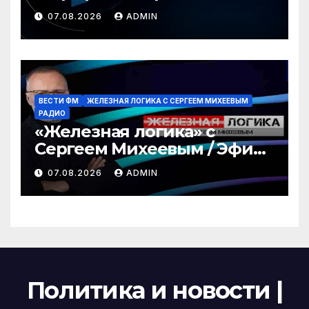
Война за пляжи / РЕН
07.08.2026
ADMIN
Новости 12:30, 07.08.2026
ВЕСТИ ФМ
ЖЕЛЕЗНАЯ ЛОГИКА С СЕРГЕЕМ МИХЕЕВЫМ
РАДИО
«Железная логика» с
Сергеем Михеевым / Эфир
07.08.2026
07.08.2026
ADMIN
Политика и новости |