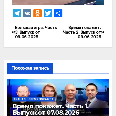
T
V
O
T
О
el
K
d
w
т
e
n
itt
п
Большая игра. Часть
Время покажет.
Навигация
3. Выпуск от
Часть 2. Выпуск от
gr
o
er
р
09.06.2025
09.06.2025
по
a
kl
а
записям
m
a
в
s
и
Похожая запись
s
т
ni
ь
ki
1 КАНАЛ
ВРЕМЯ ПОКАЖЕТ
Время покажет. Часть 1.
Выпуск от 07.08.2026