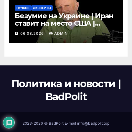
ПУЧКОВ
ЭКСПЕРТЫ
Безумие на Украине | Иран
ставит на место США |
Фильм «Одиссея»
06.08.2026
ADMIN
шокировал Гомера | Гоблин
Политика и новости |
BadPolit
2023-2026 ©
BadPolit
E-mail
info@badpolit.top