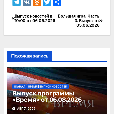
T
V
O
T
О
el
K
d
w
т
e
n
itt
п
Выпуск новостей в
Большая игра. Часть
Навигация
10:00 от 06.06.2026
3. Выпуск от
gr
o
er
р
05.06.2026
по
a
kl
а
записям
m
a
в
s
и
Похожая запись
s
т
ni
ь
ki
1 КАНАЛ
ВРЕМЯ | ВЫПУСК НОВОСТЕЙ
Выпуск программы
«Время» от 06.08.2026
АВГ 7, 2026