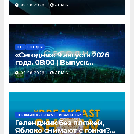
09.08.2026
ADMIN
НТВ
СЕГОДНЯ
«Сегодня»: 9 августа 2026
года. 08:00 | Выпуск
новостей | Новости НТВ
09.08.2026
ADMIN
THE BREAKFAST SHOW*
ИНОАГЕНТЫ*
Геленджик без пляжей,
Яблоко снимают с гонки?