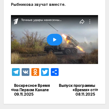
Рыбникова звучат вместе.
T
V
O
T
О
el
K
d
w
т
e
n
itt
п
Воскресное Время
Выпуск программы
Навигация
на Первом Канале
«Время» от
gr
o
er
р
09.11.2025
08.11.2025
по
a
kl
а
записям