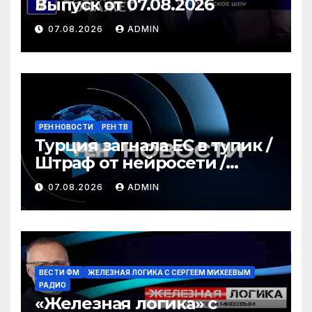
Выпуск от 07.08.2026
07.08.2026
ADMIN
РЕН НОВОСТИ
РЕН ТВ
Турция загнала ЕС в тупик /
Штраф от нейросети /
Война за пляжи / РЕН
07.08.2026
ADMIN
Новости 12:30, 07.08.2026
ВЕСТИ ФМ
ЖЕЛЕЗНАЯ ЛОГИКА С СЕРГЕЕМ МИХЕЕВЫМ
РАДИО
«Железная логика» с