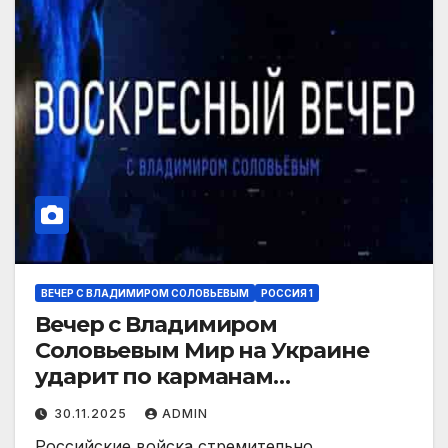
ВЕЧЕР С ВЛАДИМИРОМ СОЛОВЬЕВЫМ
РОССИЯ 1
Вечер с Владимиром
Соловьевым Мир на Украине
ударит по карманам
европейских разжигателей
30.11.2025
ADMIN
конфликта. Эфир от 30.11.2025
Российские войска стремительно