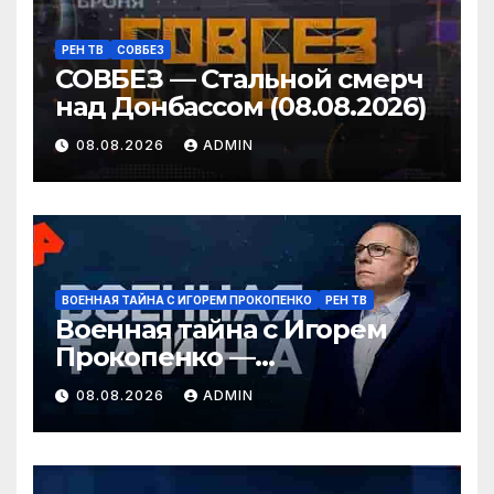
РЕН ТВ
СОВБЕЗ
СОВБЕЗ — Стальной смерч
над Донбассом (08.08.2026)
08.08.2026
ADMIN
ВОЕННАЯ ТАЙНА С ИГОРЕМ ПРОКОПЕНКО
РЕН ТВ
Военная тайна с Игорем
Прокопенко —
Перестановки в
08.08.2026
ADMIN
Минобороны России
(08.08.2026)