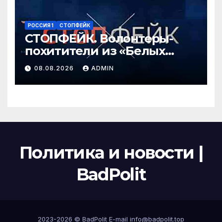
РОССИЯ 1
СТОПФЕЙК
СТОПФЕЙК. Волонтеры-
похитители из «Белых
ангелов» силой заставляют
08.08.2026
ADMIN
мирных жителей покидать
свои дома
Политика и новости |
BadPolit
2023-2026 ©
BadPolit
E-mail
info@badpolit.top