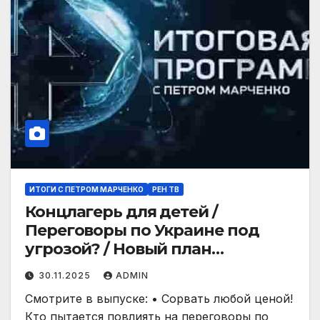
ИТОГИ С ПЕТРОМ МАРЧЕНКО
РЕН ТВ
Концлагерь для детей /
Переговоры по Украине под
угрозой? / Новый план
блицкрига / 30.11.25
30.11.2025
ADMIN
Смотрите в выпуске: • Сорвать любой ценой!
Кто пытается повлиять на переговоры по