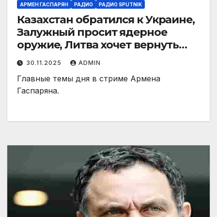
АРМЕН ГАСПАРЯН
РАДИО
РАДИО SPUTNIK
Казахстан обратился к Украине,
Залужный просит ядерное
оружие, Литва хочет вернуть
фуры из Беларуси
30.11.2025
ADMIN
Главные темы дня в стриме Армена
Гаспаряна.