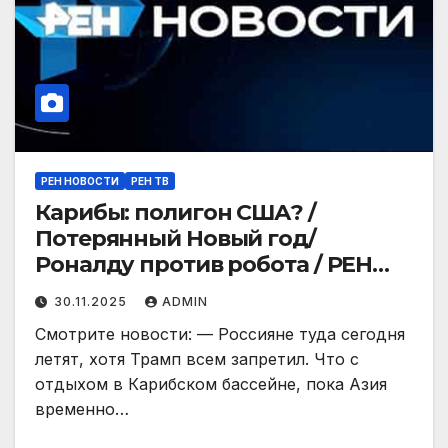
РЕН НОВОСТИ
РЕН ТВ
Карибы: полигон США? /
Потерянный Новый год/
Роналду против робота / РЕН
Новости 12:30, 30.11.25
30.11.2025
ADMIN
Смотрите новости: — Россияне туда сегодня
летят, хотя Трамп всем запретил. Что с
отдыхом в Карибском бассейне, пока Азия
временно…