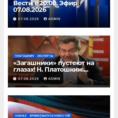
Вести в 20:00. Эфир
07.08.2026
07.08.2026
ADMIN
ПЛАТОШКИН
ЭКСПЕРТЫ
«Загашники» пустеют на
глазах! Н. Платошкин:
посмотрите, что власть
07.08.2026
ADMIN
скрывает за красивыми
отчётами!
1 КАНАЛ
ВРЕМЯ | ВЫПУСК НОВОСТЕЙ