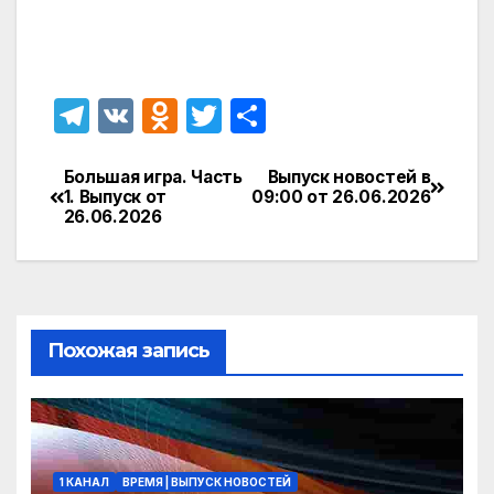
T
V
O
T
О
el
K
d
w
т
e
n
itt
п
Большая игра. Часть
Выпуск новостей в
Навигация
1. Выпуск от
09:00 от 26.06.2026
gr
o
er
р
26.06.2026
по
a
kl
а
записям
m
a
в
s
и
Похожая запись
s
т
ni
ь
ki
1 КАНАЛ
ВРЕМЯ | ВЫПУСК НОВОСТЕЙ