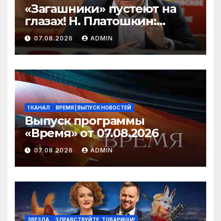
«Загашники» пустеют на
глазах! Н. Платошкин:
посмотрите, что власть
07.08.2026
ADMIN
скрывает за красивыми
отчётами!
1 КАНАЛ
ВРЕМЯ | ВЫПУСК НОВОСТЕЙ
Выпуск программы
«Время» от 07.08.2026
07.08.2026
ADMIN
ЗВЕЗДА
ЗДРАВСТВУЙТЕ, ТОВАРИЩИ!