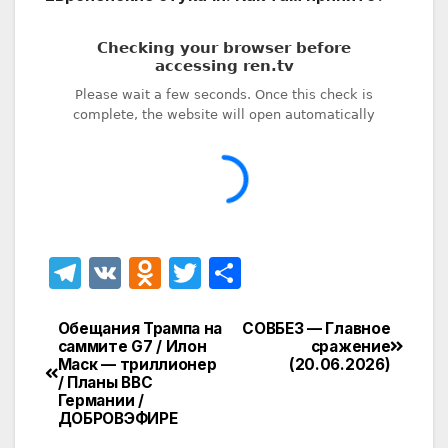
T
V
O
T
О
el
K
d
w
т
e
n
itt
п
Обещания Трампа на
СОВБЕЗ — Главное
Навигация
саммите G7 / Илон
сражение
gr
o
er
р
Маск — триллионер
(20.06.2026)
по
/ Планы ВВС
a
kl
а
Германии /
записям
ДОБРОВЭФИРЕ
m
a
в