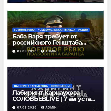
правда»
ВОЕННОЕ РЕВЮ
КОМСОМОЛЬСКАЯ ПРАВДА
РАДИО
Баба Варя требует от
российского Генштаба
стратегической операции
07.08.2026
ADMIN
на Украине. Как быть? |
07.08.2026
ЛАБИРИНТ КАРНАУХОВА
СОЛОВЬЁВLIVE
Лабиринт Карнаухова |
СОЛОВЬЁВLIVE | 7 августа
2026 года
07.08.2026
ADMIN