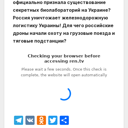
официально признала существование
секретных биолабораторий на Украине?
Россия уничтожает железнодорожную
логистику Украины! Для чего российские
дроны начали охоту на грузовые поезда и
тяговые подстанции?
T
V
O
T
О