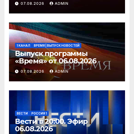
2026 года
07.08.2026
ADMIN
1 КАНАЛ
ВРЕМЯ | ВЫПУСК НОВОСТЕЙ
Выпуск программы
«Время» от 06.08.2026
07.08.2026
ADMIN
ВЕСТИ
РОССИЯ 1
Вести в 20:00. Эфир
06.08.2026