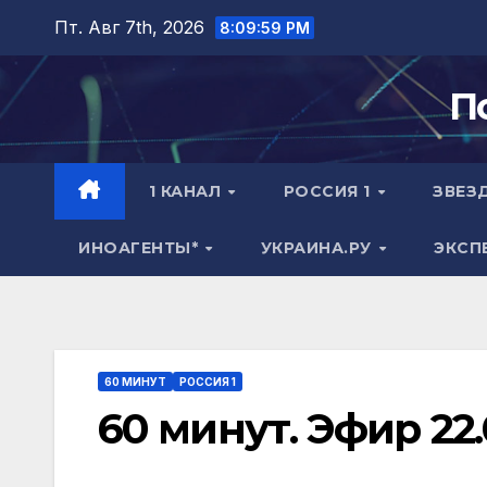
Перейти
Пт. Авг 7th, 2026
8:10:00 PM
к
содержимому
П
1 КАНАЛ
РОССИЯ 1
ЗВЕЗ
ИНОАГЕНТЫ*
УКРАИНА.РУ
ЭКСП
60 МИНУТ
РОССИЯ 1
60 минут. Эфир 22.0