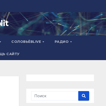
it
СОЛОВЬЁВLIVE
РАДИО
ЩЬ САЙТУ