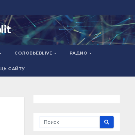
it
СОЛОВЬЁВLIVE
РАДИО
ЩЬ САЙТУ