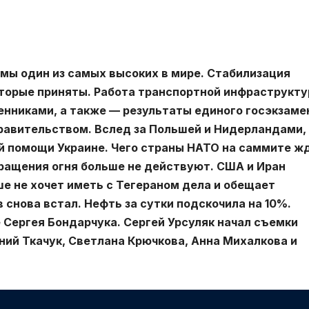
мы один из самых высоких в мире. Стабилизация
оторые приняты. Работа транспортной инфраструкту
нниками, а также — результаты единого госэкзаме
правительством. Вслед за Польшей и Нидерландами,
ой помощи Украине. Чего страны НАТО на саммите ж
ращения огня больше не действуют. США и Иран
е не хочет иметь с Тегераном дела и обещает
 снова встал. Нефть за сутки подскочила на 10%.
Сергея Бондарчука. Сергей Урсуляк начал съемки
ний Ткачук, Светлана Крючкова, Анна Михалкова и