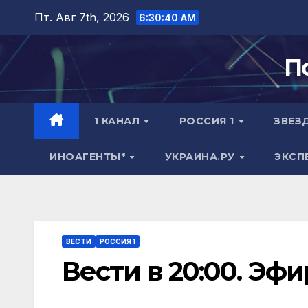
Перейти
Пт. Авг 7th, 2026
6:30:41 AM
к
содержимому
П
1 КАНАЛ
РОССИЯ 1
ЗВЕЗ
ИНОАГЕНТЫ*
УКРАИНА.РУ
ЭКСП
ВЕСТИ
РОССИЯ 1
Вести в 20:00. Эфи