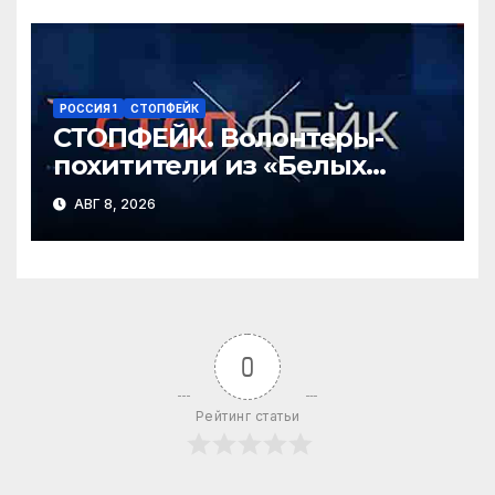
РОССИЯ 1
СТОПФЕЙК
СТОПФЕЙК. Волонтеры-
похитители из «Белых
ангелов» силой заставляют
АВГ 8, 2026
мирных жителей покидать
свои дома
0
Рейтинг статьи