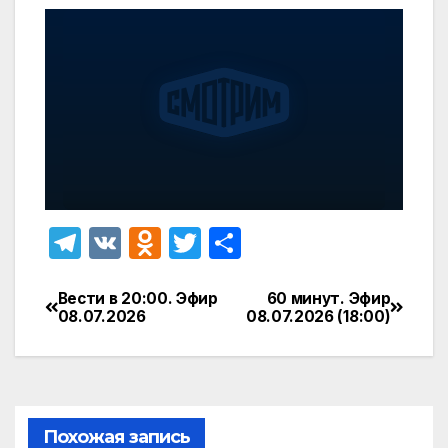
T
V
O
T
О
el
K
d
w
т
e
n
itt
п
Вести в 20:00. Эфир
60 минут. Эфир
Навигация
08.07.2026
08.07.2026 (18:00)
gr
o
er
р
по
a
kl
а
записям
m
a
в
s
и
Похожая запись