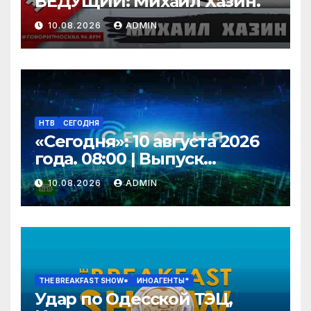
ВЕДУЩИЙ: Михаил Хазин.
10.08.2026
ADMIN
НТВ
СЕГОДНЯ
«Сегодня»: 10 августа 2026
года. 08:00 | Выпуск
новостей | Новости НТВ
10.08.2026
ADMIN
THE BREAKFAST SHOW*
ИНОАГЕНТЫ*
Удар по Одесской ТЭЦ,