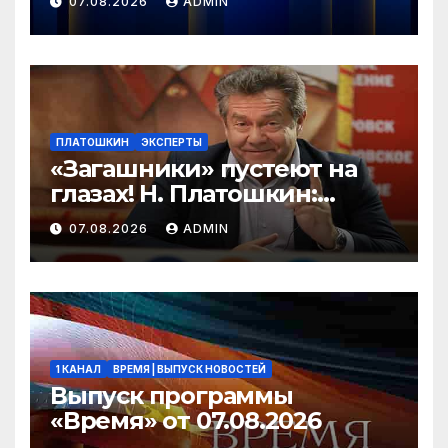
07.08.2026
ADMIN
ПЛАТОШКИН
ЭКСПЕРТЫ
«Загашники» пустеют на
глазах! Н. Платошкин:
посмотрите, что власть
07.08.2026
ADMIN
скрывает за красивыми
отчётами!
1 КАНАЛ
ВРЕМЯ | ВЫПУСК НОВОСТЕЙ
Выпуск программы
«Время» от 07.08.2026