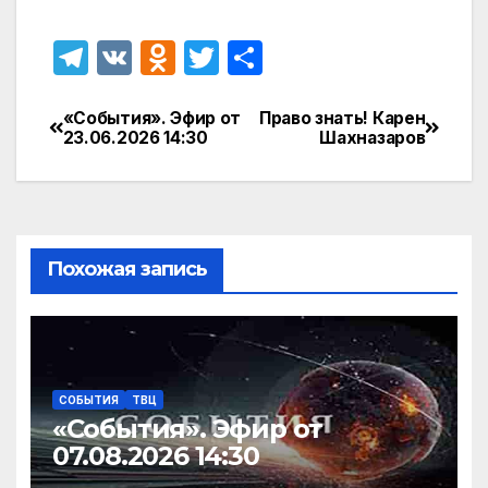
T
V
O
T
О
el
K
d
w
т
e
n
itt
п
«События». Эфир от
Право знать! Карен
Навигация
23.06.2026 14:30
Шахназаров
gr
o
er
р
по
a
kl
а
записям
m
a
в
s
и
Похожая запись
s
т
ni
ь
ki
СОБЫТИЯ
ТВЦ
«События». Эфир от
07.08.2026 14:30