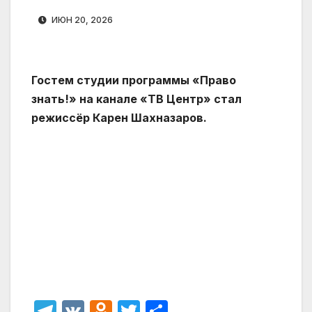
ИЮН 20, 2026
Гостем студии программы «Право
знать!» на канале «ТВ Центр» стал
режиссёр Карен Шахназаров.
T
V
O
T
О