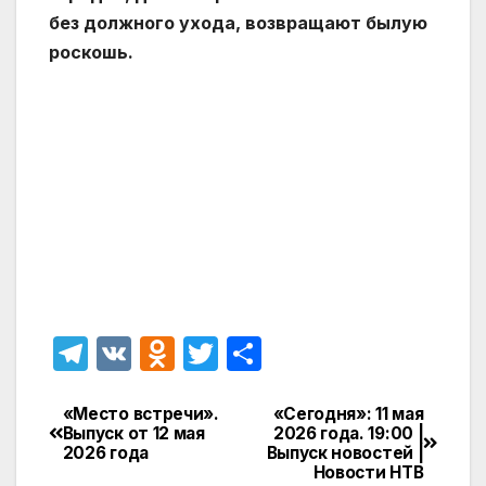
без должного ухода, возвращают былую
роскошь.
T
V
O
T
О
el
K
d
w
т
e
n
itt
п
«Место встречи».
«Сегодня»: 11 мая
Навигация
Выпуск от 12 мая
2026 года. 19:00 |
gr
o
er
р
2026 года
Выпуск новостей |
по
Новости НТВ