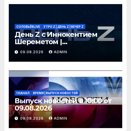
СОЛОВЬЁВLIVE
УТРО Z | ДЕНЬ Z | ВЕЧЕР Z
День Z с Иннокентием
Шереметом |
СОЛОВЬЁВLIVE | 9 августа
09.08.2026
ADMIN
2026 года
1 КАНАЛ
ВРЕМЯ | ВЫПУСК НОВОСТЕЙ
Выпуск новостей в 10:00 от
09.08.2026
09.08.2026
ADMIN