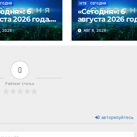
ЕГОДНЯ
НТВ
СЕГОДНЯ
одня»: 6
«Сегодня»: 6
ста 2026 года.
августа 2026 го
0 | Выпуск
08:00 | Выпуск
, 2026
АВГ 6, 2026
стей | Новости
новостей | Нов
НТВ
0
Рейтинг статьи
авторизуйтесь