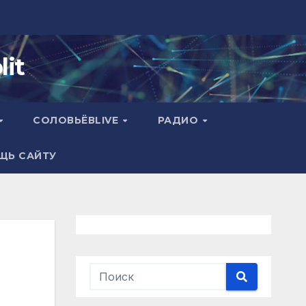
it
СОЛОВЬЁВLIVE
РАДИО
ЩЬ САЙТУ