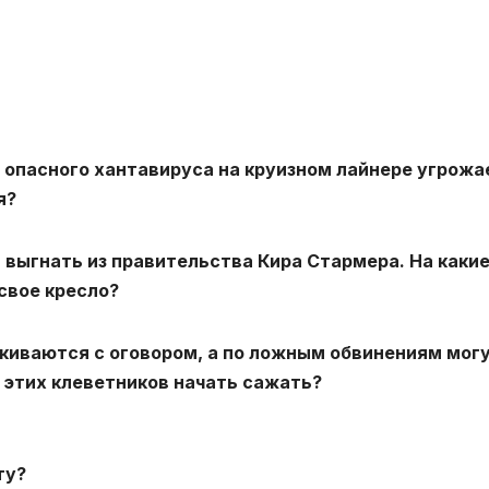
 опасного хантавируса на круизном лайнере угрожа
я?
 выгнать из правительства Кира Стармера. На каки
свое кресло?
лкиваются с оговором, а по ложным обвинениям мог
х этих клеветников начать сажать?
ту?