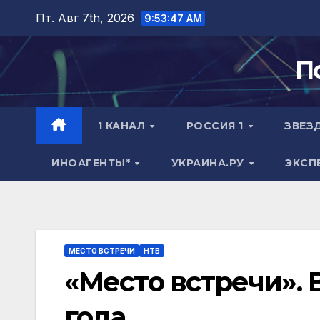
Перейти
Пт. Авг 7th, 2026
9:53:48 AM
к
содержимому
П
1 КАНАЛ
РОССИЯ 1
ЗВЕЗ
ИНОАГЕНТЫ*
УКРАИНА.РУ
ЭКСП
МЕСТО ВСТРЕЧИ
НТВ
«Место встречи». В
года