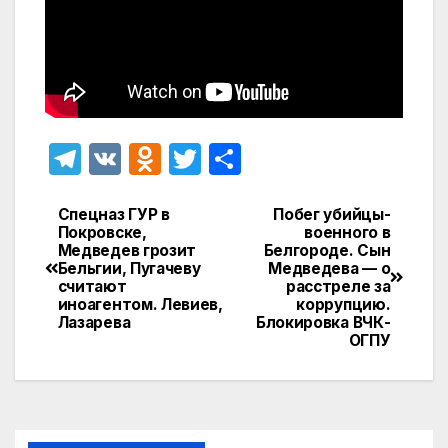
T
V
O
T
О
el
K
d
w
т
e
n
itt
п
Спецназ ГУР в
Побег убийцы-
Навигация
Покровске,
военного в
gr
o
er
р
Медведев грозит
Белгороде. Сын
по
Бельгии, Пугачеву
Медведева — о
a
kl
а
считают
расстреле за
записям
иноагентом. Левиев,
коррупцию.
m
a
в
Лазарева
Блокировка ВЧК-
s
и
ОГПУ
s
т
ni
ь
ki