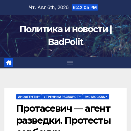
Перейти
Чт. Авг 6th, 2026
6:42:06 PM
к
содержимому
Политика и новости |
BadPolit
ИНОАГЕНТЫ*
УТРЕННИЙ РАЗВОРОТ*
ЭХО МОСКВЫ*
Протасевич — агент
разведки. Протесты