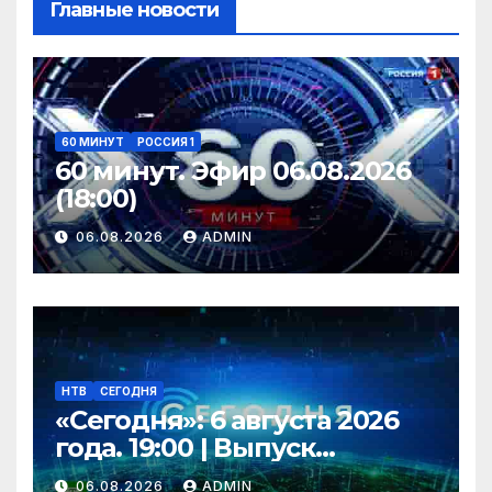
Главные новости
60 МИНУТ
РОССИЯ 1
60 минут. Эфир 06.08.2026
(18:00)
06.08.2026
ADMIN
НТВ
СЕГОДНЯ
«Сегодня»: 6 августа 2026
года. 19:00 | Выпуск
новостей | Новости НТВ
06.08.2026
ADMIN