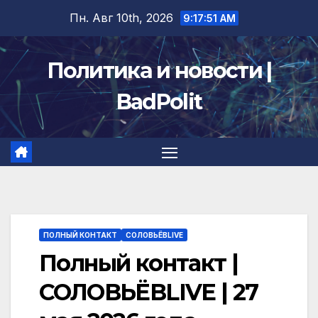
Перейти
Пн. Авг 10th, 2026
9:17:52 AM
к
содержимому
Политика и новости |
BadPolit
ПОЛНЫЙ КОНТАКТ
СОЛОВЬЁВLIVE
Полный контакт |
СОЛОВЬЁВLIVE | 27