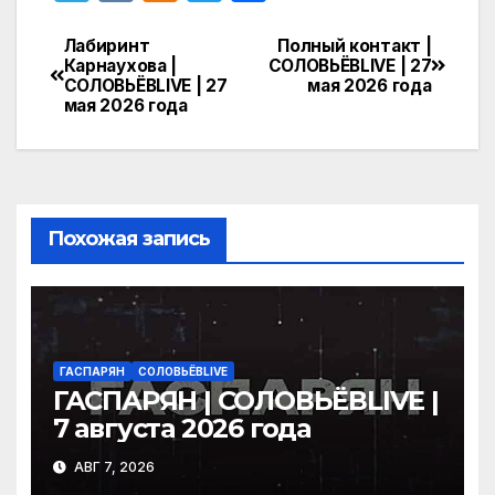
el
K
d
w
т
e
n
itt
п
Лабиринт
Полный контакт |
Навигация
Карнаухова |
СОЛОВЬЁВLIVE | 27
gr
o
er
р
СОЛОВЬЁВLIVE | 27
мая 2026 года
по
мая 2026 года
a
kl
а
записям
m
a
в
s
и
s
т
Похожая запись
ni
ь
ki
ГАСПАРЯН
СОЛОВЬЁВLIVE
ГАСПАРЯН | СОЛОВЬЁВLIVE |
7 августа 2026 года
АВГ 7, 2026