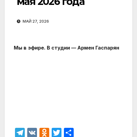
мая 2026 года
МАЙ 27, 2026
Мы в эфире. В студии — Армен Гаспарян
T
V
O
T
О