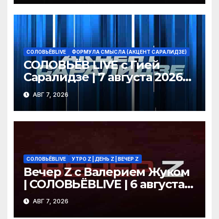
СОЛОВЬЁВLIVE
ФОРМУЛА СМЫСЛА (АКЦЕНТ САРАЛИДЗЕ)
СОЛОВЬЁВ LIVE с Гией
Саралидзе | 7 августа 2026
года
АВГ 7, 2026
СОЛОВЬЁВLIVE
УТРО Z | ДЕНЬ Z | ВЕЧЕР Z
Вечер Z с Валерием Жуком
| СОЛОВЬЁВLIVE | 6 августа
2026 года
АВГ 7, 2026