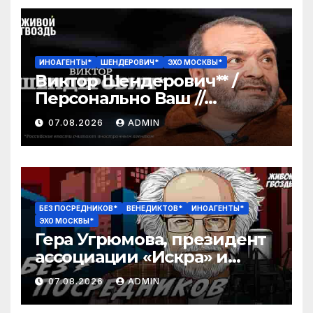
ИНОАГЕНТЫ*
ШЕНДЕРОВИЧ*
ЭХО МОСКВЫ*
Виктор Шендерович** /
Персонально Ваш //
07.08.2026
07.08.2026
ADMIN
БЕЗ ПОСРЕДНИКОВ*
ВЕНЕДИКТОВ*
ИНОАГЕНТЫ*
ЭХО МОСКВЫ*
Гера Угрюмова, президент
ассоциации «Искра» и
Алексей Венедиктов* / Без
07.08.2026
ADMIN
посредников // 07.08.26