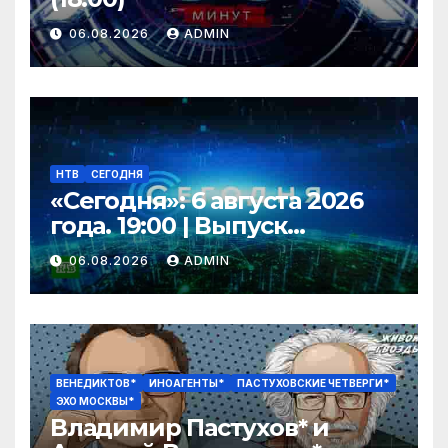
06.08.2026
ADMIN
НТВ
СЕГОДНЯ
«Сегодня»: 6 августа 2026
года. 19:00 | Выпуск
новостей | Новости НТВ
06.08.2026
ADMIN
ВЕНЕДИКТОВ*
ИНОАГЕНТЫ*
ПАСТУХОВСКИЕ ЧЕТВЕРГИ*
ЭХО МОСКВЫ*
Владимир Пастухов* и