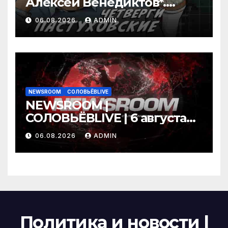
Алексей Венедиктов*.
Пастуховские четверги /
06.08.2026
ADMIN
06.08.26
NEWSROOM
СОЛОВЬЁВLIVE
NEWSROOM |
СОЛОВЬЁВLIVE | 6 августа
2026 года
06.08.2026
ADMIN
Политика и новости |