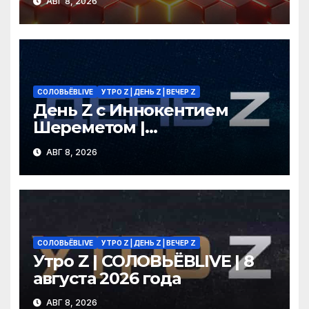
АВГ 8, 2026
СОЛОВЬЁВLIVE
УТРО Z | ДЕНЬ Z | ВЕЧЕР Z
День Z с Иннокентием
Шереметом |
СОЛОВЬЁВLIVE | 8 августа
АВГ 8, 2026
2026 года
СОЛОВЬЁВLIVE
УТРО Z | ДЕНЬ Z | ВЕЧЕР Z
Утро Z | СОЛОВЬЁВLIVE | 8
августа 2026 года
АВГ 8, 2026