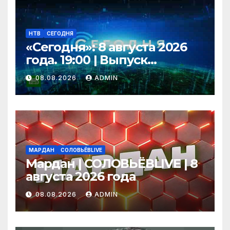
НТВ
СЕГОДНЯ
«Сегодня»: 8 августа 2026
года. 19:00 | Выпуск
новостей | Новости НТВ
08.08.2026
ADMIN
МАРДАН
СОЛОВЬЁВLIVE
Мардан | СОЛОВЬЁВLIVE | 8
августа 2026 года
08.08.2026
ADMIN