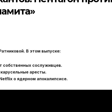
намита»
Ратниковой. В этом выпуске:
т собственных сослуживцев.
 карусельные аресты.
etflix о ядерном апокалипсисе.