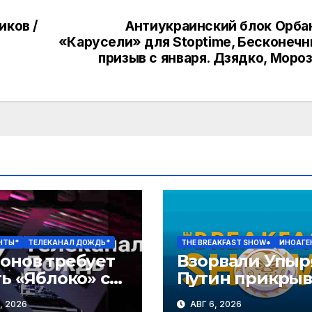
иков /
Антиукраинский блок Орба
«Карусели» для Stoptime, Бесконеч
призыв с января. Дзядко, Моро
НТЫ*
ТЕЛЕКАНАЛ ДОЖДЬ*
THE BREAKFAST SHOW*
ИНОАГЕ
онов требует
Взорвали Упыр
ь «Яблоко» с
Путин прикрыв
оров. Путин
тыл, Тайные
, 2026
АВГ 6, 2026