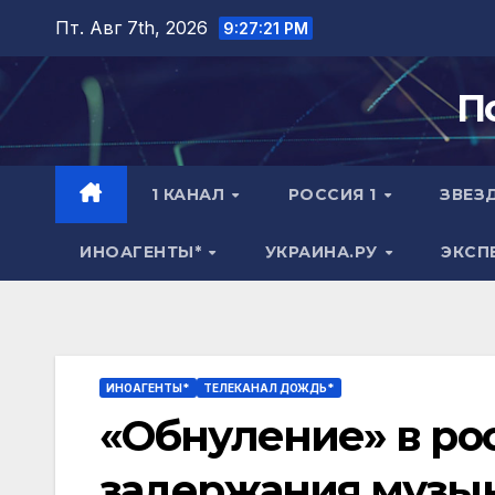
Перейти
Пт. Авг 7th, 2026
9:27:22 PM
к
содержимому
П
1 КАНАЛ
РОССИЯ 1
ЗВЕЗ
ИНОАГЕНТЫ*
УКРАИНА.РУ
ЭКСП
ИНОАГЕНТЫ*
ТЕЛЕКАНАЛ ДОЖДЬ*
«Обнуление» в ро
задержания музык