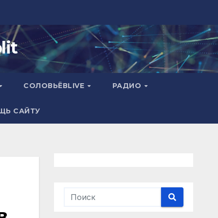
it
СОЛОВЬЁВLIVE
РАДИО
ЩЬ САЙТУ
в