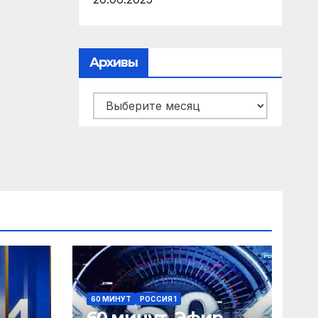
Архивы
Архивы
60 МИНУТ
РОССИЯ 1
60 минут. Эфир