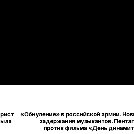
арист
«Обнуление» в российской армии. Но
рыла
задержания музыкантов. Пента
против фильма «День динами