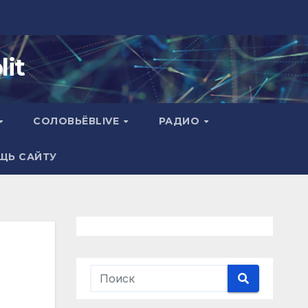
it
СОЛОВЬЁВLIVE
РАДИО
ЩЬ САЙТУ