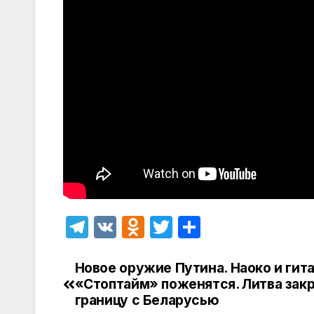
T
V
O
T
О
el
K
d
w
т
e
n
itt
п
Новое оружие Путина. Наоко и гит
Навигация
«Стоптайм» поженятся. Литва зак
gr
o
er
р
по
границу с Беларусью