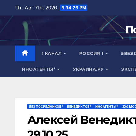
Перейти
Пт. Авг 7th, 2026
6:34:27 PM
к
содержимому
П
1 КАНАЛ
РОССИЯ 1
ЗВЕЗ
ИНОАГЕНТЫ*
УКРАИНА.РУ
ЭКСП
БЕЗ ПОСРЕДНИКОВ*
ВЕНЕДИКТОВ*
ИНОАГЕНТЫ*
ЭХО МО
Алексей Венедикто
29.10.25