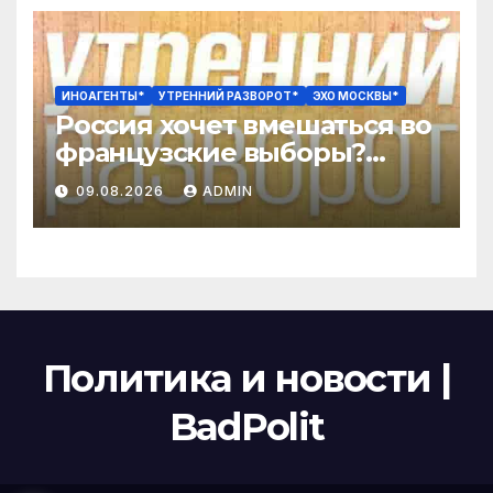
ИНОАГЕНТЫ*
УТРЕННИЙ РАЗВОРОТ*
ЭХО МОСКВЫ*
Россия хочет вмешаться во
французские выборы?
Эпичный провал «Колобка»
09.08.2026
ADMIN
/ Катаев*, Бородина
Политика и новости |
BadPolit