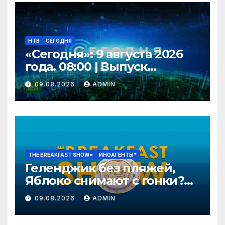
НТВ
СЕГОДНЯ
«Сегодня»: 9 августа 2026
года. 08:00 | Выпуск
новостей | Новости НТВ
09.08.2026
ADMIN
THE BREAKFAST SHOW*
ИНОАГЕНТЫ*
Геленджик без пляжей,
Яблоко снимают с гонки?
Колобку грозят расправой.
09.08.2026
ADMIN
Давлетгильдеев, Рогов