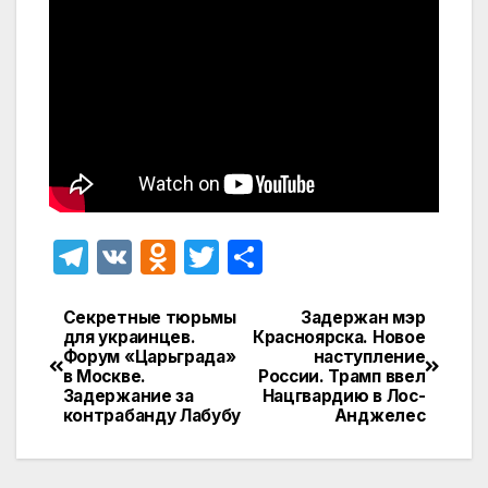
T
V
O
T
О
el
K
d
w
т
e
n
itt
п
Секретные тюрьмы
Задержан мэр
Навигация
для украинцев.
Красноярска. Новое
gr
o
er
р
Форум «Царьграда»
наступление
по
в Москве.
России. Трамп ввел
a
kl
а
Задержание за
Нацгвардию в Лос-
записям
контрабанду Лабубу
Анджелес
m
a
в
s
и