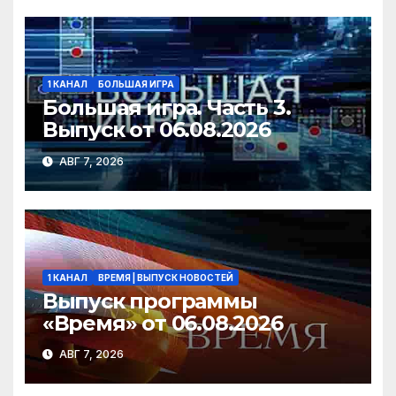
ni
ь
ki
1 КАНАЛ
БОЛЬШАЯ ИГРА
Большая игра. Часть 3.
Выпуск от 06.08.2026
АВГ 7, 2026
1 КАНАЛ
ВРЕМЯ | ВЫПУСК НОВОСТЕЙ
Выпуск программы
«Время» от 06.08.2026
АВГ 7, 2026