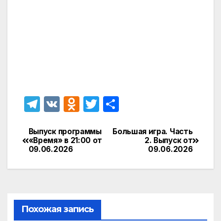
T
V
O
T
О
el
K
d
w
т
e
n
itt
п
Выпуск программы
Большая игра. Часть
Навигация
«Время» в 21:00 от
2. Выпуск от
gr
o
er
р
09.06.2026
09.06.2026
по
a
kl
а
записям
m
a
в
s
и
Похожая запись
s
т