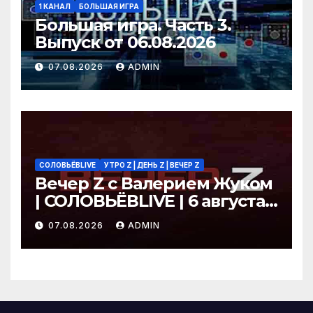
1 КАНАЛ
БОЛЬШАЯ ИГРА
Большая игра. Часть 3.
Выпуск от 06.08.2026
07.08.2026
ADMIN
СОЛОВЬЁВLIVE
УТРО Z | ДЕНЬ Z | ВЕЧЕР Z
Вечер Z с Валерием Жуком
| СОЛОВЬЁВLIVE | 6 августа
2026 года
07.08.2026
ADMIN