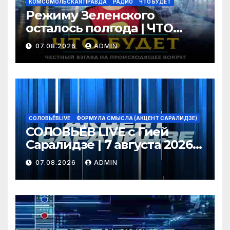
КОМСОМОЛЬСКАЯ ПРАВДА
РАДИО
ЧТО БУДЕТ
Режиму Зеленского
осталось полгода | ЧТО
БУДЕТ | 07.08.2026
07.08.2026
ADMIN
СОЛОВЬЁВLIVE
ФОРМУЛА СМЫСЛА (АКЦЕНТ САРАЛИДЗЕ)
СОЛОВЬЁВ LIVE с Гией
Саралидзе | 7 августа 2026
года
07.08.2026
ADMIN