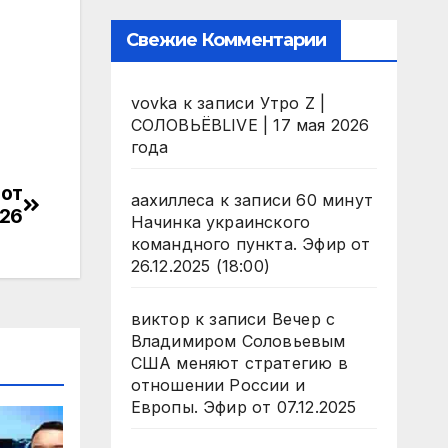
Свежие Комментарии
vovka
к записи
Утро Z |
СОЛОВЬЁВLIVE | 17 мая 2026
года
 от
аахиллеса
к записи
60 минут
026
Начинка украинского
командного пункта. Эфир от
26.12.2025 (18:00)
виктор
к записи
Вечер с
Владимиром Соловьевым
США меняют стратегию в
отношении России и
Европы. Эфир от 07.12.2025