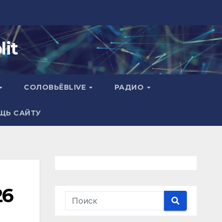
it
СОЛОВЬЁВLIVE
РАДИО
ЩЬ САЙТУ
26