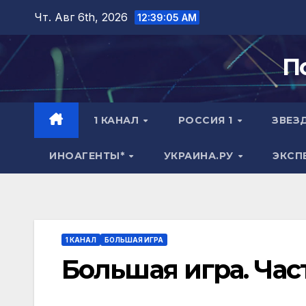
Перейти
Чт. Авг 6th, 2026
12:39:06 AM
к
содержимому
П
1 КАНАЛ
РОССИЯ 1
ЗВЕЗ
ИНОАГЕНТЫ*
УКРАИНА.РУ
ЭКСП
1 КАНАЛ
БОЛЬШАЯ ИГРА
Большая игра. Част